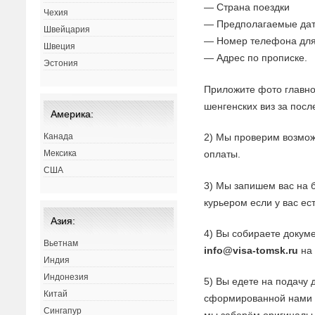
— Страна поездки
Чехия
— Предполагаемые дат
Швейцария
— Номер телефона для
Швеция
— Адрес по прописке.
Эстония
Приложите фото главно
шенгенских виз за посл
Америка:
2) Мы проверим возмож
Канада
оплаты.
Мексика
США
3) Мы запишем вас на 
курьером если у вас ес
Азия:
4) Вы собираете докуме
Вьетнам
info@visa-tomsk.ru
на 
Индия
Индонезия
5) Вы едете на подачу 
Китай
сформированной нами з
Сингапур