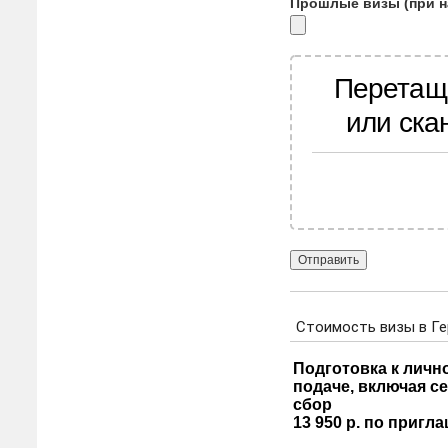
Прошлые визы (при н
Перетащ
или ска