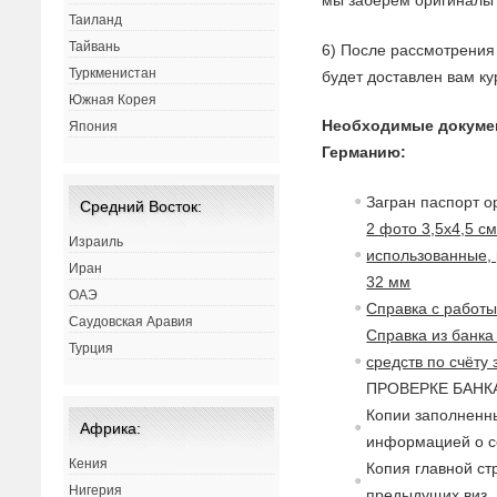
мы заберём оригиналы 
Таиланд
Тайвань
6) После рассмотрения 
Туркменистан
будет доставлен вам ку
Южная Корея
Необходимые докуме
Япония
Германию:
Загран паспорт о
Средний Восток:
2 фото 3,5х4,5 с
Израиль
использованные, 
Иран
32 мм
ОАЭ
Справка с работ
Саудовская Аравия
Справка из банка
Турция
средств по счёту
ПРОВЕРКЕ БАНКА,
Копии заполненны
Африка:
информацией о с
Кения
Копия главной ст
Нигерия
предыдущих виз.