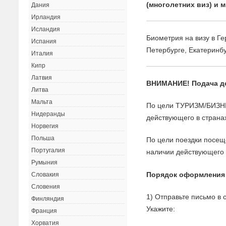
(многолетних виз) и 
Дания
Ирландия
Исландия
Биометрия на визу в Г
Испания
Петербурге, Екатеринб
Италия
Кипр
Латвия
ВНИМАНИЕ! Подача 
Литва
Мальта
По цели ТУРИЗМ/БИЗНЕ
Нидеранды
действующего в страна
Норвегия
Польша
По цели поездки пос
Португалия
наличии действующего
Румыния
Порядок оформления
Словакия
Словения
1) Отправьте письмо в
Финляндия
Укажите:
Франция
Хорватия