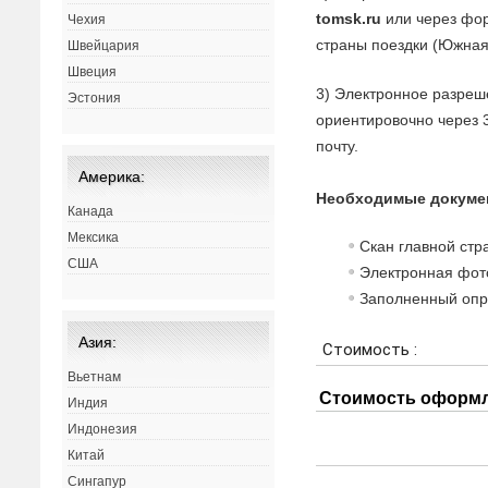
tomsk.ru
или через фор
Чехия
страны поездки (Южная
Швейцария
Швеция
3) Электронное разреш
Эстония
ориентировочно через 
почту.
Америка:
Необходимые докуме
Канада
Мексика
Скан главной стр
США
Электронная фото
Заполненный опр
Азия:
Вьетнам
Индия
Индонезия
Китай
Сингапур