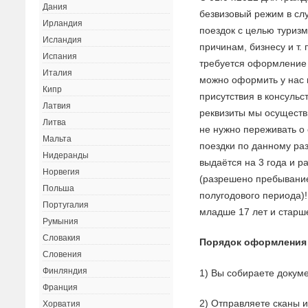
Дания
безвизовый режим в сл
Ирландия
поездок с целью туризм
Исландия
причинам, бизнесу и т.
Испания
требуется оформление 
Италия
можно оформить у нас 
Кипр
присутствия в консульс
Латвия
реквизиты мы осуществ
Литва
не нужно переживать о
Мальта
поездки по данному ра
Нидеранды
выдаётся на 3 года и 
Норвегия
(разрешено пребывание
Польша
полугодового периода)
Португалия
младше 17 лет и старше
Румыния
Словакия
Порядок оформления 
Словения
Финляндия
1) Вы собираете докуме
Франция
2) Отправляете сканы 
Хорватия