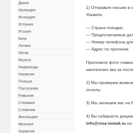
Дания
1) Отправьте письмо в
Ирландия
Укажите:
Исландия
Испания
— Страна поездки;
Италия
— Предполагаемые дат
Кипр
— Номер телефона для
Латвия
— Адрес по прописке.
Литва
Мальта
Приложите фото главно
Нидеранды
шенгенских виз за посл
Норвегия
Польша
2) Мы проверим возмож
Португалия
оплаты.
Румыния
3) Мы запишем вас на 
Словакия
Словения
4) Вы собираете докуме
Финляндия
info@visa-tomsk.ru
на 
Франция
Хорватия