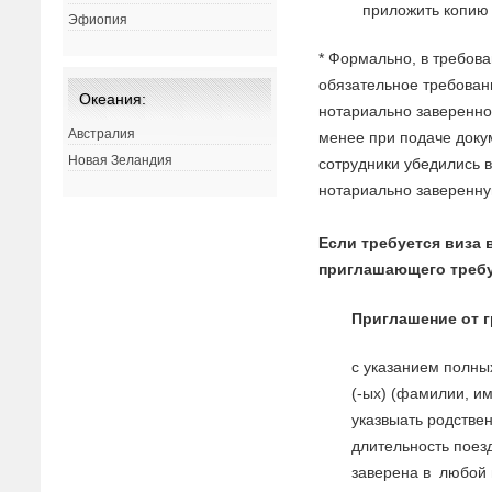
приложить копию 
Эфиопия
* Формально, в требова
обязательное требован
Океания:
нотариально заверенно
Австралия
менее при подаче доку
Новая Зеландия
сотрудники убедились в
нотариально заверенну
Если требуется виза 
приглашающего требу
Приглашение
от 
с указанием полны
(-ых) (фамилии, и
указвыать родст
в
ен
длительность поез
за
в
ере
на
в
любой 