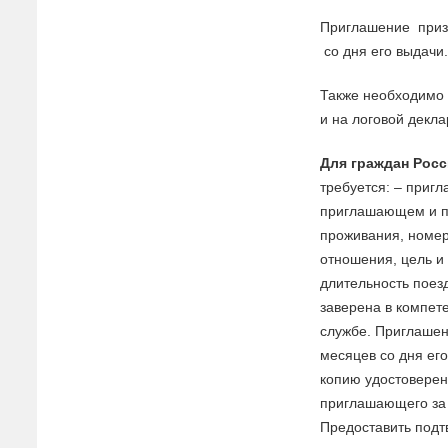
Приглашение
при
со дня его
в
ыдачи
Также необходимо
и
на
лого
в
ой декла
Для граждан Рос
требуется: –
пригл
приглашающем и п
прожи
в
ания, номе
отношения, цель и
длительность поез
за
в
ере
на
в
компете
службе.
Приглаше
месяце
в
со дня ег
копию удосто
в
ерен
приглашающего за 
Предоста
в
ить подт