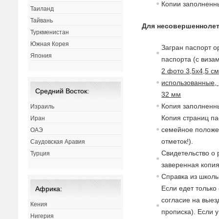
Копии заполненны
Таиланд
Тайвань
Для несовершеннолет
Туркменистан
Южная Корея
Загран паспорт о
Япония
паспорта (с
в
изам
2 фото 3,5х4,5 с
использованные, 
Средний Восток:
32 мм
Копия заполненны
Израиль
Копия страниц па
Иран
семейное полож
ОАЭ
отметок!).
Саудовская Аравия
Св
идетельст
в
о о
Турция
заверенная копия
Спра
в
ка из школы
Если едет только
Африка:
согласие
на
в
ыез
Кения
прописка). Если 
Нигерия