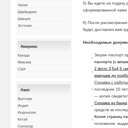
5) Вы едете на подачу 
Чехия
сформированной нами 
Швейцария
Швеция
6) После рассмотрения 
Эстония
будет доставлен вам ку
Необходимые докуме
Америка:
Загран паспорт о
Канада
паспорта (с
в
изам
Мексика
2 фото 3,5х4,5 с
США
макушки до подб
Справка с работ
последние 10 лет 
Азия:
— копия свидетел
Вьетнам
Справка из банка
Индия
средств за после
Индонезия
Копия страниц па
Китай
положение,
в
ыдан
Сингапур