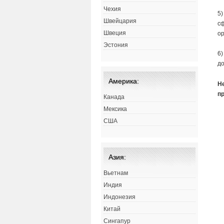
Чехия
5)
Швейцария
сф
Швеция
ор
Эстония
6)
до
Америка:
Н
п
Канада
Мексика
США
Азия:
Вьетнам
Индия
Индонезия
Китай
Сингапур