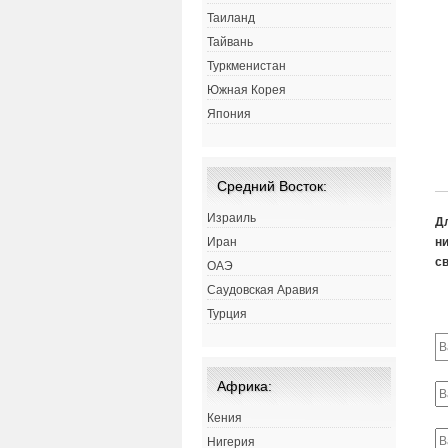
Таиланд
Тайвань
Туркменистан
Южная Корея
Япония
Средний Восток:
Израиль
Д
ни
Иран
св
ОАЭ
Саудовская Аравия
Турция
Африка:
Кения
Нигерия