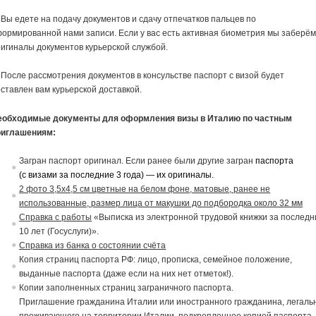
 Вы едете на подачу документов и сдачу отпечатков пальцев по
ормированной нами записи. Если у вас есть активная биометрия мы заберё
игиналы документов курьерской службой.
 После рассмотрения документов в консульстве паспорт с визой будет
ставлен вам курьерской доставкой.
еобходимые документы для оформления визы в Италию по частным
риглашениям:
Загран паспорт оригинал. Если ранее были другие загран
паспорта
(с
в
изами за последние 3 года) — их ориги
на
лы.
2 фото 3,5х4,5 см цветные на белом фоне, матовые, ранее не
использованные, размер лица от макушки до подбородка около 32 мм
Справка с работы
«Выписка из электронной трудовой книжки за последн
10 лет (Госуслуги)».
Справка из банка о состоянии счёта
Копия страниц паспорта РФ: лицо, прописка, семейное положение,
выданные паспорта (даже если на них нет отметок!).
Копии заполненных страниц заграничного паспорта.
Приглашение
граждани
на
Италии или иностранного граждани
на
, легаль