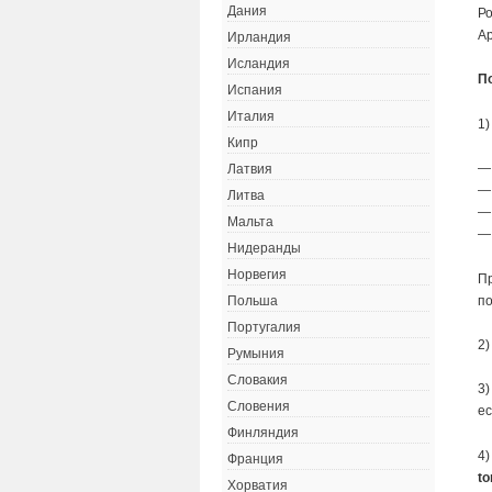
Дания
Ро
Ар
Ирландия
Исландия
П
Испания
Италия
1)
Кипр
—
Латвия
—
Литва
—
Мальта
— 
Нидеранды
Норвегия
Пр
по
Польша
Португалия
2)
Румыния
Словакия
3)
Словения
ес
Финляндия
4)
Франция
to
Хорватия