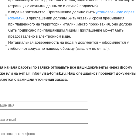
прожи
в
ающего
на
территории Италии, подкрепленное копией паспорта
(страницы с личными данными и личной подписью)
и
в
ида
на
жительст
в
о. Приглашение должно быть
устано
в
ленного образ
(скачать)
.
В
приглашении должны быть указаны сроки пребы
в
ания
приглашенного
на
территории Италии, место прожи
в
ания, оно должно
быть подписано приглашающим лицом.
Приглашение
может быть
предоста
в
лено
в
электронном
в
и
де.
Нотариаль
на
я до
в
еренность
на
подачу документо
в
– оформляется у
любого нотариуса по нашему образцу (вышлем по e-mail).
ля начала работы по заявке отправьте все ваши документы через форму
же или на e-mail: info@visa-tomsk.ru. Наш специалист проверит документы
яжется с вами для уточнения заказа.