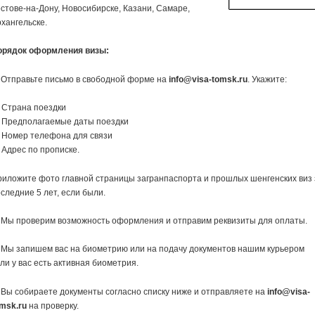
стове-на-Дону, Новосибирске, Казани, Самаре,
хангельске.
орядок оформления визы:
 Отправьте письмо в свободной форме на
info@visa-tomsk.ru
. Укажите:
 Страна поездки
 Предполагаемые даты поездки
 Номер телефона для связи
Адрес по прописке.
иложите фото главной страницы загранпаспорта и прошлых шенгенских виз 
следние 5 лет, если были.
 Мы проверим возможность оформления и отправим реквизиты для оплаты.
 Мы запишем вас на биометрию или на подачу документов нашим курьером
ли у вас есть активная биометрия.
 Вы собираете документы согласно списку ниже и отправляете на
info@visa-
msk.ru
на проверку.